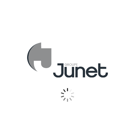
Saint-Romain-de-Popey
1050 Route de Sarcey, 69490 Saint-
Romain-de-Popey
À 30 min de Lyon, 40 min de
Roanne et à 20 min de
Villefranche-sur-Saône et Lozanne
Accès rapide par l’A89 et par la
sortie A35 à seulement 3 min
Du Lundi au vendredi :
8h00 à 12h00
et 13h30 à 18h30
Samedi :
8h00 à 12h00 et 13h00 à
17h00